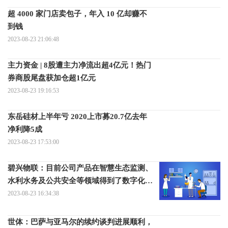
超 4000 家门店卖包子，年入 10 亿却赚不
到钱
2023-08-23 21:06:48
主力资金 | 8股遭主力净流出超4亿元！热门
券商股尾盘获加仓超1亿元
2023-08-23 19:16:53
东岳硅材上半年亏 2020上市募20.7亿去年
净利降5成
2023-08-23 17:53:00
碧兴物联：目前公司产品在智慧生态监测、
水利水务及公共安全等领域得到了数字化应
用
2023-08-23 16:34:38
世体：巴萨与亚马尔的续约谈判进展顺利，