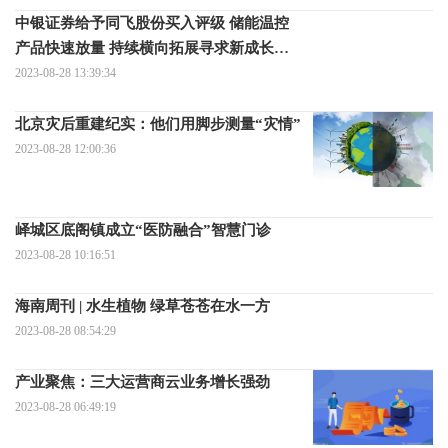
中银证券给予同飞股份买入评级 储能温控
产品快速放量 持续横向拓展寻求新成长机
遇
2023-08-28 13:39:34
北京灾后重建纪实：他们用脚步测量“灾情”
2023-08-28 12:00:36
峄城区底阁镇成立“医防融合”智慧门诊
2023-08-28 10:16:51
海南周刊 | 水生植物 绿草苍苍在水一方
2023-08-28 08:54:29
产业聚焦：三大运营商云业务增长强劲
2023-08-28 06:49:19