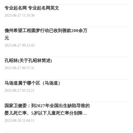
专业起名网 专业起名网英文
2023-08-27 11:10:38
儋州希望工程圆梦行动已收到善款200余万
元
2023-08-27 09:23:43
孔昭林(关于孔昭林简述)
2023-08-27 06:57:31
马场道属于哪个区（马场道）
2023-08-27 01:53:21
国家卫健委：到2027年全国出生缺陷导致的
婴儿死亡率、5岁以下儿童死亡率分别降至
1.0‰、1.1‰以下
2023-08-26 21:04:11